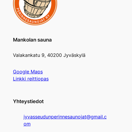
Mankolan sauna
Valakankatu 9, 40200 Jyväskylä
Google Maps
Linkki reittiopas
Yhteystiedot
jyvasseudunperinnesaunojat@gmail.c
om